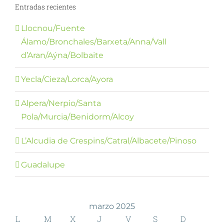
Entradas recientes
Llocnou/Fuente
Álamo/Bronchales/Barxeta/Anna/Vall
d’Aran/Aýna/Bolbaite
Yecla/Cieza/Lorca/Ayora
Alpera/Nerpio/Santa
Pola/Murcia/Benidorm/Alcoy
L’Alcudia de Crespins/Catral/Albacete/Pinoso
Guadalupe
marzo 2025
L
M
X
J
V
S
D