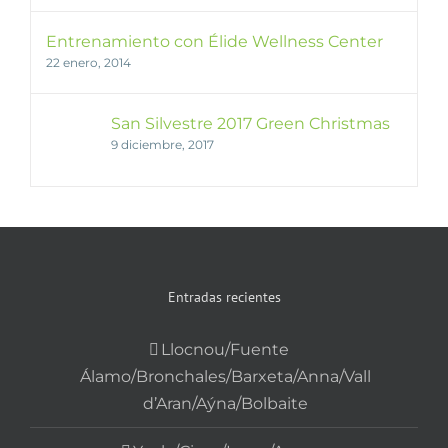
Entrenamiento con Élide Wellness Center
22 enero, 2014
San Silvestre 2017 Green Christmas
9 diciembre, 2017
Entradas recientes
Llocnou/Fuente
Álamo/Bronchales/Barxeta/Anna/Vall
d’Aran/Aýna/Bolbaite