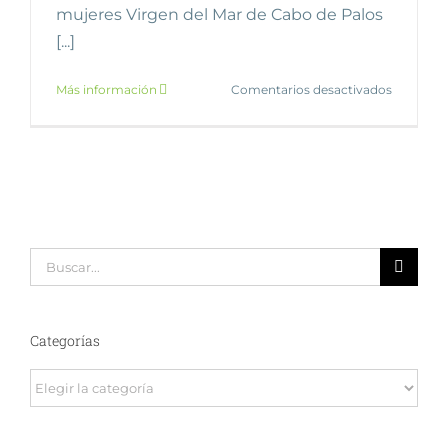
mujeres Virgen del Mar de Cabo de Palos
[...]
en
Más información
Comentarios desactivados
La
Manga
del
Mar
Menor/Bi
Buscar:
Categorías
Categorías