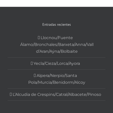
Entradas recientes
Llocnou/Fuente
Álamo/Bronchales/Barxeta/Anna/Vall
d’Aran/Aýna/Bolbaite
Yecla/Cieza/Lorca/Ayora
Alpera/Nerpio/Santa
Pola/Murcia/Benidorm/Alcoy
L’Alcudia de Crespins/Catral/Albacete/Pinoso