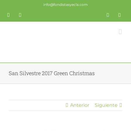
Saltar
info@fondistasyecla.com
al
Correo
YouTube
Fondistas
Trail
X
Insta
contenido
electrónico
Yecla
Yecla
San Silvestre 2017 Green Christmas
Anterior
Siguiente