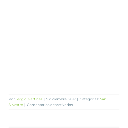
Por
Sergio Martínez
|
9 diciembre, 2017
|
Categorías:
San
en
Silvestre
|
Comentarios desactivados
San
Silvestre
2017
Green