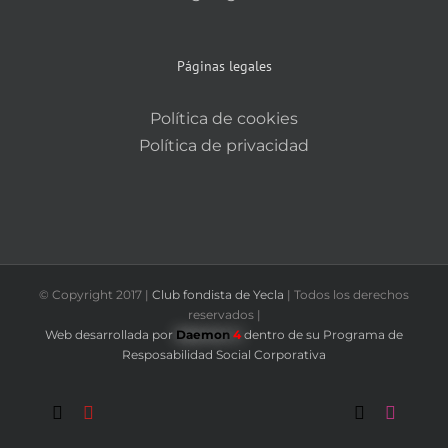
Páginas legales
Política de cookies
Política de privacidad
© Copyright 2017 |
Club fondista de Yecla
| Todos los derechos
reservados |
Web desarrollada por
Daemon
4
dentro de su Programa de
Resposabilidad Social Corporativa
Correo
YouTube
Fondistas
Trail
X
Instag
electrónico
Yecla
Yecla