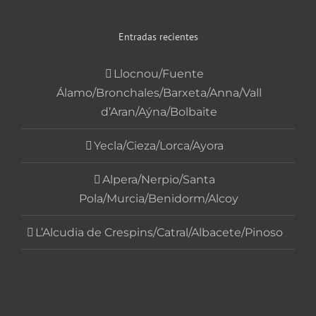
Entradas recientes
Llocnou/Fuente
Álamo/Bronchales/Barxeta/Anna/Vall
d’Aran/Aýna/Bolbaite
Yecla/Cieza/Lorca/Ayora
Alpera/Nerpio/Santa
Pola/Murcia/Benidorm/Alcoy
L’Alcudia de Crespins/Catral/Albacete/Pinoso