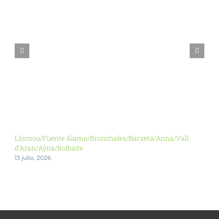
Llocnou/Fuente Álamo/Bronchales/Barxeta/Anna/Vall
Y
d’Aran/Aýna/Bolbaite
2
13 julio, 2026