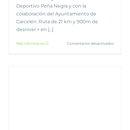
Deportivo Peña Negra y con la
colaboración del Ayuntamiento de
Carcelén. Ruta de 21 km y 900m de
desnivel + en [...]
en
Más información
Comentarios desactivados
Carcelén
de
Segura