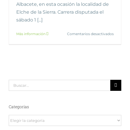
Albacete, en esta ocasión la localidad de
Elche de la Sierra. Carrera disputada el
sábado 1 [...]
en
Más información
Comentarios desactivados
Elche
de
la
Sierra/Mu
Buscar:
Categorías
Categorías