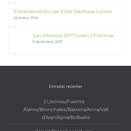
Entrenamiento con Élide Wellness Center
22 enero, 2014
San Silvestre 2017 Green Christmas
9 diciembre, 2017
Entradas recientes
Llocnou/Fuente
Álamo/Bronchales/Barxeta/Anna/Vall
d’Aran/Aýna/Bolbaite