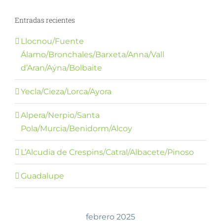
Entradas recientes
Llocnou/Fuente
Álamo/Bronchales/Barxeta/Anna/Vall
d’Aran/Aýna/Bolbaite
Yecla/Cieza/Lorca/Ayora
Alpera/Nerpio/Santa
Pola/Murcia/Benidorm/Alcoy
L’Alcudia de Crespins/Catral/Albacete/Pinoso
Guadalupe
febrero 2025