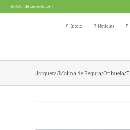
Saltar
info@fondistasyecla.com
al
contenido
Inicio
Noticias
Jorquera/Molina de Segura/Orihuela/E