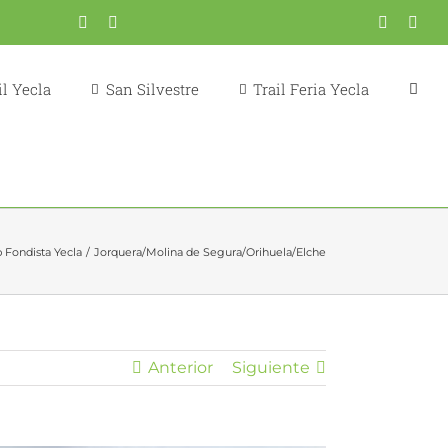
Correo
YouTube
Fondistas
Trail
X
Inst
electrónico
Yecla
Yecla
l Yecla
San Silvestre
Trail Feria Yecla
 Fondista Yecla
Jorquera/Molina de Segura/Orihuela/Elche
Anterior
Siguiente