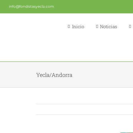
Saltar
info@fondistasyecla.com
al
contenido
Inicio
Noticias
Yecla/Andorra