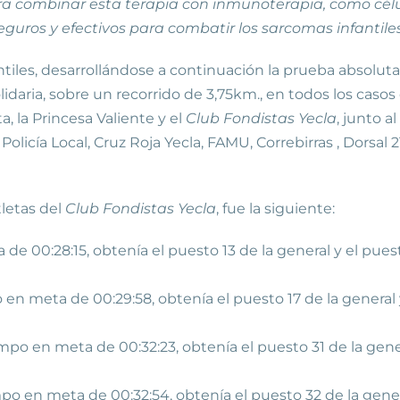
ra combinar esta terapia con inmunoterapia, como célula
uros y efectivos para combatir los sarcomas infantiles
fantiles, desarrollándose a continuación la prueba absolut
aria, sobre un recorrido de 3,75km., en todos los casos 
a, la Princesa Valiente y el
Club Fondistas Yecla
, junto a
olicía Local, Cruz Roja Yecla, FAMU, Correbirras , Dorsal
tletas del
Club Fondistas Yecla
, fue la siguiente:
e 00:28:15, obtenía el puesto 13 de la general y el pue
en meta de 00:29:58, obtenía el puesto 17 de la general
mpo en meta de 00:32:23, obtenía el puesto 31 de la gener
o en meta de 00:32:54, obtenía el puesto 32 de la genera