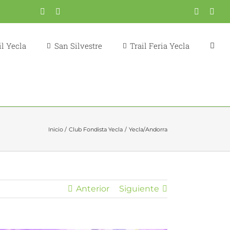
Correo
YouTube
Fondistas
Trail
X
Inst
electrónico
Yecla
Yecla
l Yecla
San Silvestre
Trail Feria Yecla
Inicio
Club Fondista Yecla
Yecla/Andorra
Anterior
Siguiente