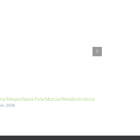
era/Nerpio/Santa Pola/Murcia/Benidorm/Alcoy
L’Alcudia de Cr
nio, 2026
27 mayo, 2026