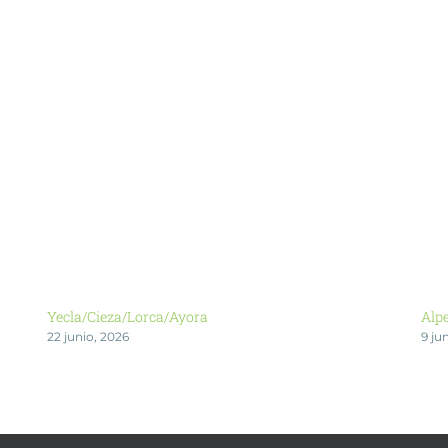
Yecla/Cieza/Lorca/Ayora
Alp
22 junio, 2026
9 ju