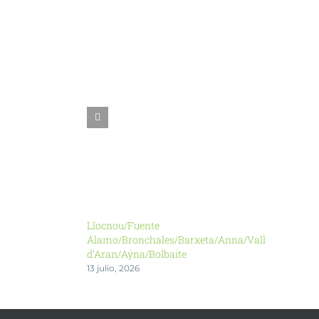
Llocnou/Fuente
Álamo/Bronchales/Barxeta/Anna/Vall
d’Aran/Aýna/Bolbaite
13 julio, 2026