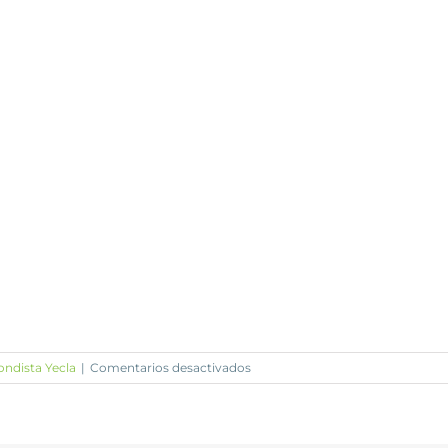
en
ondista Yecla
|
Comentarios desactivados
Torre
Pacheco