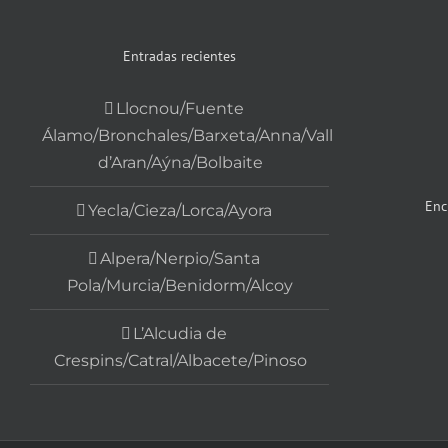
Entradas recientes
Llocnou/Fuente
Álamo/Bronchales/Barxeta/Anna/Vall
d’Aran/Aýna/Bolbaite
Enc
Yecla/Cieza/Lorca/Ayora
Alpera/Nerpio/Santa
Pola/Murcia/Benidorm/Alcoy
L’Alcudia de
Crespins/Catral/Albacete/Pinoso