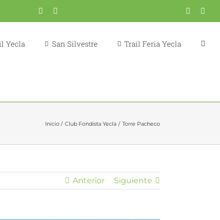
Correo
YouTube
Fondistas
Trail
X
Inst
electrónico
Yecla
Yecla
l Yecla
San Silvestre
Trail Feria Yecla
Inicio
Club Fondista Yecla
Torre Pacheco
Anterior
Siguiente