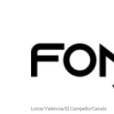
Ver
imagen
más
grande
Lorca/Valencia/El Campello/Canals