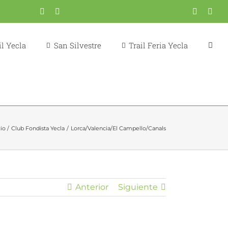
Correo
YouTube
Fondistas
Trail
X
Inst
electrónico
Yecla
Yecla
l Yecla
San Silvestre
Trail Feria Yecla
cio
Club Fondista Yecla
Lorca/Valencia/El Campello/Canals
Anterior
Siguiente