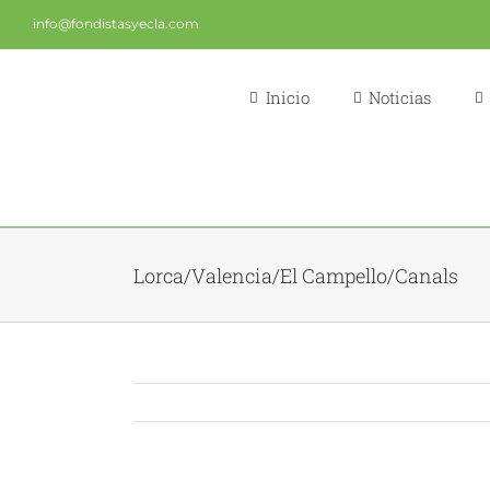
Saltar
info@fondistasyecla.com
al
contenido
Inicio
Noticias
Lorca/Valencia/El Campello/Canals