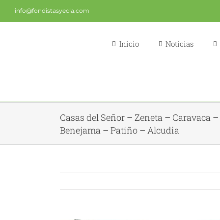
Saltar
info@fondistasyecla.com
al
contenido
Inicio
Noticias
Casas del Señor – Zeneta – Caravaca –
Benejama – Patiño – Alcudia