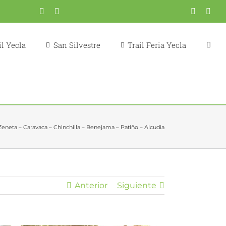
Correo
YouTube
Fondistas
Trail
X
Inst
electrónico
Yecla
Yecla
l Yecla
San Silvestre
Trail Feria Yecla
Zeneta – Caravaca – Chinchilla – Benejama – Patiño – Alcudia
Anterior
Siguiente