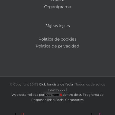
Organigrama
Páginas legales
Política de cookies
Política de privacidad
© Copyright 2017 |
Club fondista de Yecla
| Todos los derechos
reservados |
Web desarrollada por
Daemon
4
dentro de su Programa de
Resposabilidad Social Corporativa
Correo
YouTube
Fondistas
Trail
X
Instag