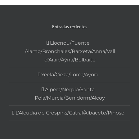
Entradas recientes
Llocnou/Fuente
Álamo/Bronchales/Barxeta/Anna/Vall
d’Aran/Aýna/Bolbaite
Yecla/Cieza/Lorca/Ayora
Alpera/Nerpio/Santa
Pola/Murcia/Benidorm/Alcoy
L’Alcudia de Crespins/Catral/Albacete/Pinoso