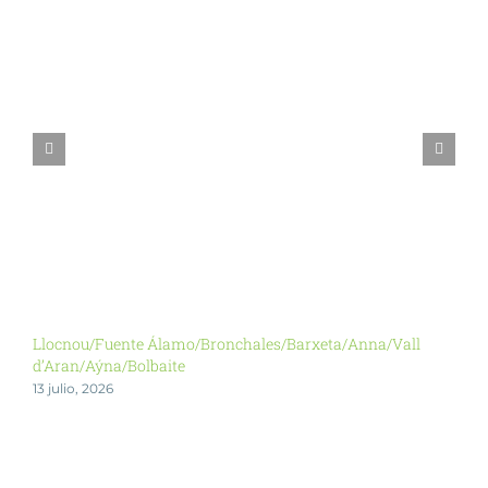
Llocnou/Fuente Álamo/Bronchales/Barxeta/Anna/Vall
Y
d’Aran/Aýna/Bolbaite
2
13 julio, 2026