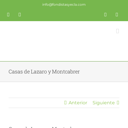
Saltar
info@fondistasyecla.com
al
Correo
YouTube
Fondistas
Trail
X
Insta
contenido
electrónico
Yecla
Yecla
Casas de Lazaro y Montcabrer
Anterior
Siguiente