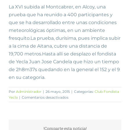
La XVI subida al Montcabrer, en Alcoy, una
prueba que ha reunido a 400 participantes y
que se ha desarrollado entre unas condiciones
meteorológicas óptimas, en un ambiente
fresquito.La prueba, durísima, pues implica subir
a la cima de Aitana, cubre una distancia de
19,700 metros.Hasta allí se desplazo el fondista
de Yecla Juan Jose Candela que hizo un tiempo
de 2h8m37s quedando en la general el 152 y el 9
en su categoria.
Por
Administrador
|
26 mayo, 2015
|
Categorías:
Club Fondista
en
Yecla
|
Comentarios desactivados
Casas
de
Lazaro
y
Montcabrer
!Comparte esta noticia!