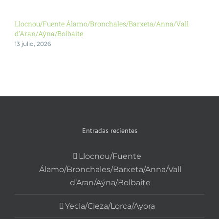
Llocnou/Fuente Álamo/Bronchales/Barxeta/Anna/Vall
Y
d’Aran/Aýna/Bolbaite
2
13 julio, 2026
Entradas recientes
Llocnou/Fuente
Álamo/Bronchales/Barxeta/Anna/Vall
d’Aran/Aýna/Bolbaite
Yecla/Cieza/Lorca/Ayora