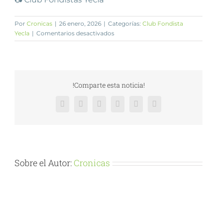
Por
Cronicas
|
26 enero, 2026
|
Categorías:
Club Fondista
en
Yecla
|
Comentarios desactivados
Balazote/Jorquera/Sevilla
!Comparte esta noticia!
Facebook
X
Reddit
LinkedIn
Pinterest
Vk
Sobre el Autor:
Cronicas