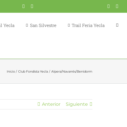
Correo
YouTube
Fondistas
Trail
X
Inst
electrónico
Yecla
Yecla
l Yecla
San Silvestre
Trail Feria Yecla
Inicio
Club Fondista Yecla
Alpera/Navarrés/Benidorm
Anterior
Siguiente