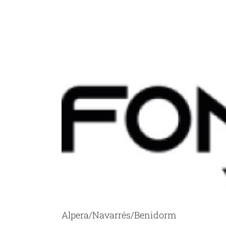
Ver
imagen
más
grande
Alpera/Navarrés/Benidorm