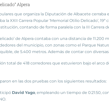
elicado” Alpera
opulares que organiza la Diputación de Albacete cerraba 
a la XXII Carrera Popular ‘Memorial Otilio Delicado’, 19ª
stitución, contando de forma paralela con la III Carrera de
Delicado’ de Alpera contaba con una distancia de 11.200 m
lrededores del municipio, con zonas como el Parque Natural
equible, de 5.400 metros. Además de contar con diversas 
n total de 418 corredores que estuvieron bajo el arco de 
iparon en las dos pruebas con los siguientes resultados:
rticipó
David Yago
, empleando un tiempo de 0:21:50, cons
NO.