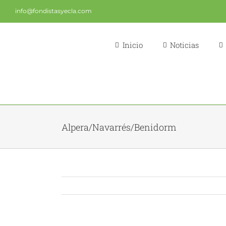
Saltar
info@fondistasyecla.com
al
contenido
Inicio
Noticias
Alpera/Navarrés/Benidorm