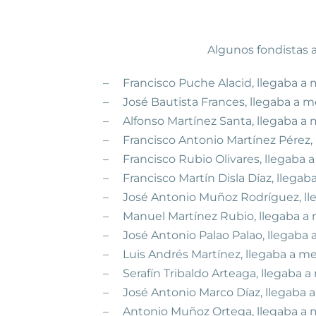
Algunos fondistas antes de 
–
Francisco Puche Alacid, llegaba a m
–
José Bautista Frances, llegaba a me
–
Alfonso Martínez Santa, llegaba a m
–
Francisco Antonio Martínez Pérez, 
–
Francisco Rubio Olivares, llegaba a
–
Francisco Martín Disla Díaz, llegab
–
José Antonio Muñoz Rodríguez, lleg
–
Manuel Martínez Rubio, llegaba a m
–
José Antonio Palao Palao, llegaba a
–
Luis Andrés Martínez, llegaba a met
–
Serafín Tribaldo Arteaga, llegaba a
–
José Antonio Marco Díaz, llegaba a 
–
Antonio Muñoz Ortega, llegaba a me