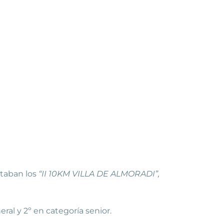
utaban los
“II 10KM VILLA DE ALMORADI”,
eral y 2º en categoría senior.