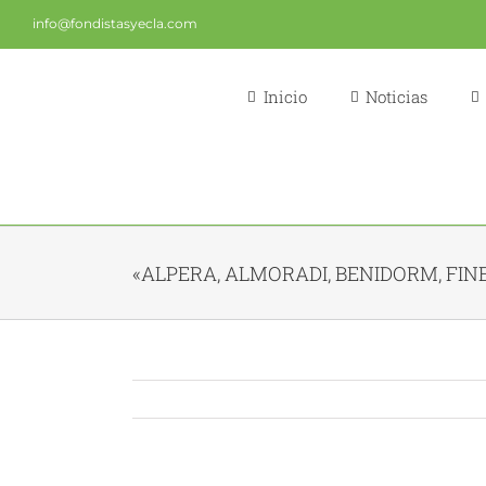
Saltar
info@fondistasyecla.com
al
contenido
Inicio
Noticias
«ALPERA, ALMORADI, BENIDORM, FI