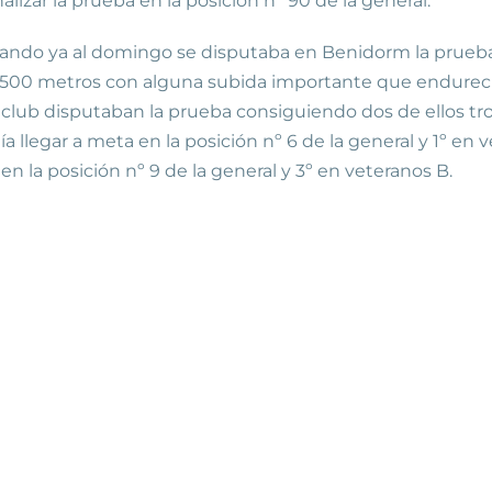
lizar la prueba en la posición nº 90 de la general.
asando ya al domingo se disputaba en Benidorm la prueba
500 metros
con alguna subida importante que endurecía 
 club disputaban la prueba consiguiendo dos de ellos trofe
 llegar a meta en la posición nº 6 de la general y 1º en 
 en la posición nº 9 de la general y 3º en veteranos B.