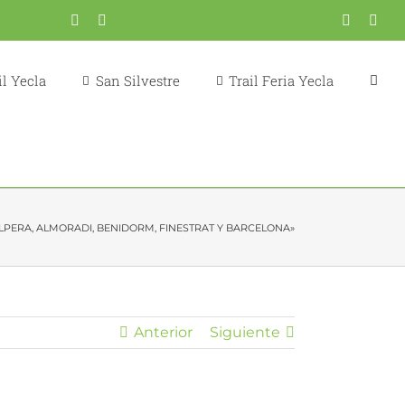
Correo
YouTube
Fondistas
Trail
X
Inst
electrónico
Yecla
Yecla
l Yecla
San Silvestre
Trail Feria Yecla
LPERA, ALMORADI, BENIDORM, FINESTRAT Y BARCELONA»
Anterior
Siguiente