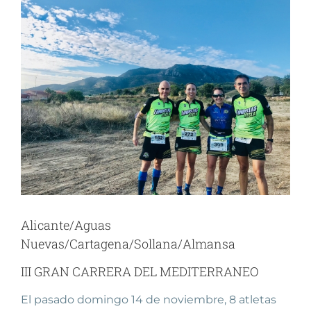
Ver
imagen
más
grande
Alicante/Aguas
Nuevas/Cartagena/Sollana/Almansa
III GRAN CARRERA DEL MEDITERRANEO
El pasado domingo 14 de noviembre, 8 atletas