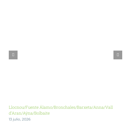
Llocnou/Fuente Álamo/Bronchales/Barxeta/Anna/Vall
Y
d’Aran/Aýna/Bolbaite
2
13 julio, 2026