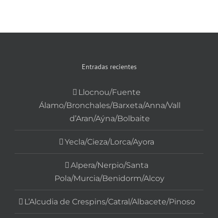
Entradas recientes
Llocnou/Fuente
Álamo/Bronchales/Barxeta/Anna/Vall
d’Aran/Aýna/Bolbaite
Yecla/Cieza/Lorca/Ayora
Alpera/Nerpio/Santa
Pola/Murcia/Benidorm/Alcoy
L’Alcudia de Crespins/Catral/Albacete/Pinoso