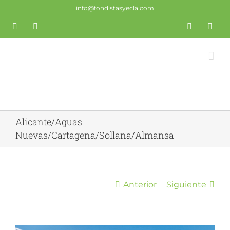
Saltar
info@fondistasyecla.com
al
Correo
YouTube
Fondistas
Trail
X
Insta
contenido
electrónico
Yecla
Yecla
Alicante/Aguas
Nuevas/Cartagena/Sollana/Almansa
Anterior
Siguiente