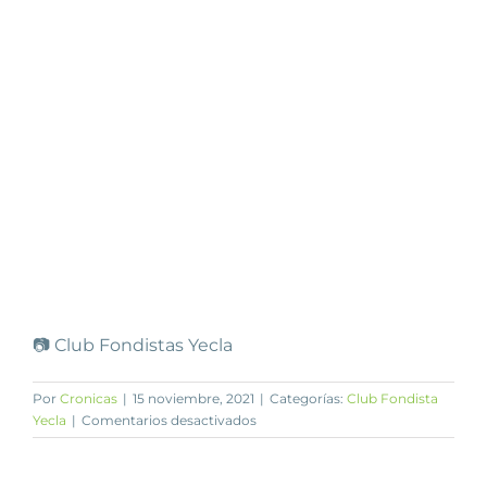
📷 Club Fondistas Yecla
Por
Cronicas
|
15 noviembre, 2021
|
Categorías:
Club Fondista
en
Yecla
|
Comentarios desactivados
Alicante/Aguas
Nuevas/Cartagena/Sollana/Almans