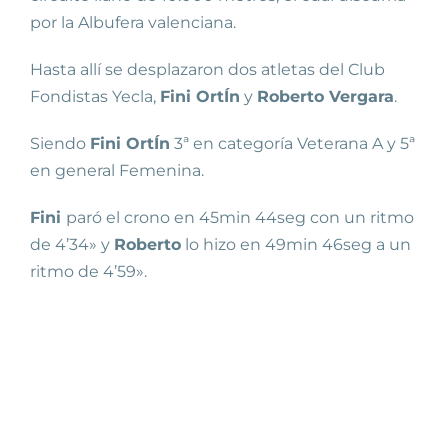
por la Albufera valenciana.
Hasta allí se desplazaron dos atletas del Club
Fondistas Yecla,
Fini OrtÍn
y
Roberto Vergara
.
Siendo
Fini OrtÍn
3ª en categoría Veterana A y 5ª
en general Femenina.
Fini
paró el crono en 45min 44seg con un ritmo
de 4’34» y
Roberto
lo hizo en 49min 46seg a un
ritmo de 4’59».