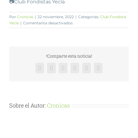
📷Club Fondistas Yecla
Por
Cronicas
|
22 noviembre, 2022
|
Categorías:
Club Fondista
en
Yecla
|
Comentarios desactivados
Alcaraz/Finestrat/Cartagena
!Comparte esta noticia!
Facebook
X
Reddit
LinkedIn
Pinterest
Vk
Sobre el Autor:
Cronicas