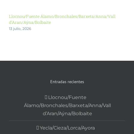
Llocnou/Fuente Álamo/Bronchales/Barxeta/Anna/Vall
Y
d’Aran/Aýna/Bolbaite
2
13 julio, 2026
Entradas recientes
Llocnou/Fuente
Álamo/Bronchales/Barxeta/Anna/Vall
d’Aran/Aýna/Bolbaite
Yecla/Cieza/Lorca/Ayora