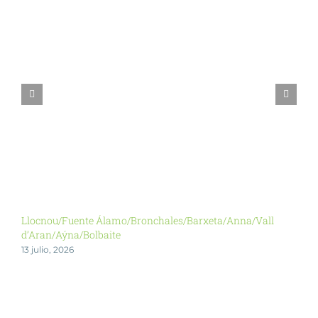
Llocnou/Fuente Álamo/Bronchales/Barxeta/Anna/Vall
Y
d’Aran/Aýna/Bolbaite
2
13 julio, 2026