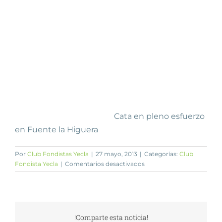
Cata en pleno esfuerzo
en Fuente la Higuera
Por
Club Fondistas Yecla
|
27 mayo, 2013
|
Categorías:
Club
en
Fondista Yecla
|
Comentarios desactivados
ABENGIBRE
Y
FUENTE
LA
HIGUERA
!Comparte esta noticia!