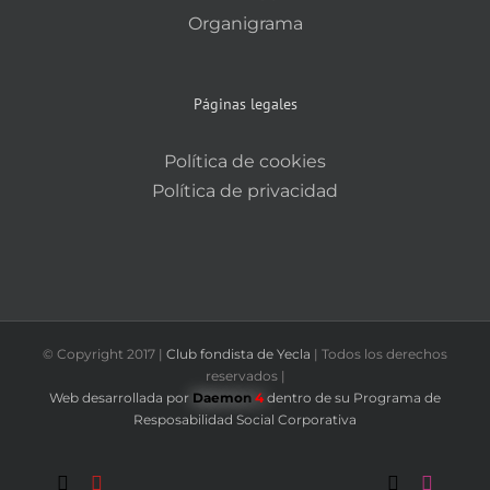
Organigrama
Páginas legales
Política de cookies
Política de privacidad
© Copyright 2017 |
Club fondista de Yecla
| Todos los derechos
reservados |
Web desarrollada por
Daemon
4
dentro de su Programa de
Resposabilidad Social Corporativa
Correo
YouTube
Fondistas
Trail
X
Instag