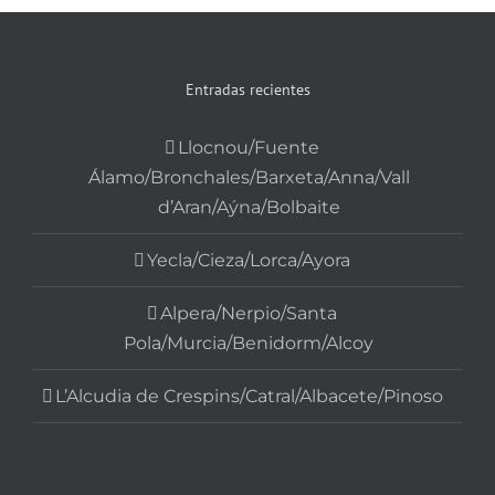
Entradas recientes
Llocnou/Fuente
Álamo/Bronchales/Barxeta/Anna/Vall
d’Aran/Aýna/Bolbaite
Yecla/Cieza/Lorca/Ayora
Alpera/Nerpio/Santa
Pola/Murcia/Benidorm/Alcoy
L’Alcudia de Crespins/Catral/Albacete/Pinoso