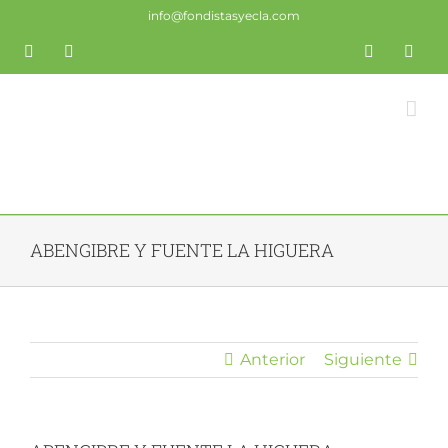
Saltar
info@fondistasyecla.com
al
Correo
YouTube
Fondistas
Trail
X
Insta
contenido
electrónico
Yecla
Yecla
ABENGIBRE Y FUENTE LA HIGUERA
Anterior
Siguiente