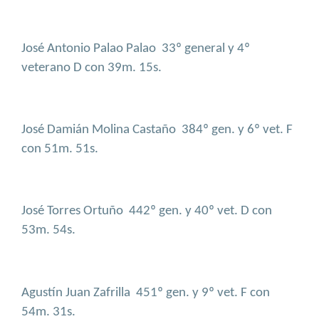
José Antonio Palao Palao
33º general y 4º
veterano D con 39m. 15s.
José Damián Molina Castaño
384º gen. y 6º vet. F
con 51m. 51s.
José Torres Ortuño
442º gen. y 40º vet. D con
53m. 54s.
Agustín Juan Zafrilla
451º gen. y 9º vet. F con
54m. 31s.